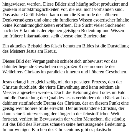
hingewiesen werden. Diese Bilder sind häufig selbst produziert und
gaukeln Kontaktmöglichkeiten vor, die real nicht vorhanden sind.
Das astrale Gefühlsleben kann ohne die Kontrolle des höheren
Denkvermögens und ohne ein fundiertes Wissen esoterischer Inhalte
keine Kontaktmöglichkeiten eröffnen. Die Sucht vieler Suchender
nach der Erkenntnis der eigenen geistigen Bedeutung und Wissen
um frühere Inkarnationen stellt ebenso eine Barriere dar.
Ein aktuelles Beispiel des falsch benutzten Bildes ist die Darstellung
des Meisters Jesus am Kreuz.
Dieses Bild der Vergangenheit schiebt sich unbewusst vor das
dahinter liegende Geschehen der großen Krisenmomente des
Weltlehrers Christus im parallelen inneren und höheren Geschehen.
Jesus erlangt hier gleichzeitig mit dem geistigen Prozess, den der
Christus durchlebt, die vierte Einweihung und kann seitdem als
Meister angesehen werden. Doch die Betonung des Todes im Bild
und die Darstellung der Qual des Jesus verhindern den Blick auf das
dahinter stattfindende Drama des Christus, der an diesem Punkt eine
geistig weit höhere Stufe erreicht. Der auferstandene Christus, der
dann seine Unterweisung der Jünger in der feinstofflichen Welt
fortsetzt, verliert im Bewusstsein der vielen Menschen, die ständig
auf das Bild des Kreuzes schauen seine herausragende Bedeutung.
In nur wenigen Kirchen des Christentums gibt es plastische