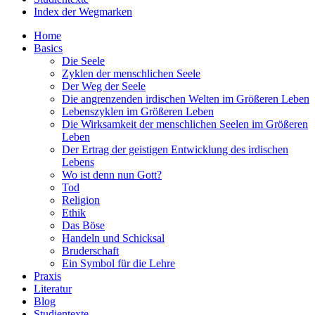
Index der Wegmarken
Home
Basics
Die Seele
Zyklen der menschlichen Seele
Der Weg der Seele
Die angrenzenden irdischen Welten im Größeren Leben
Lebenszyklen im Größeren Leben
Die Wirksamkeit der menschlichen Seelen im Größeren
Leben
Der Ertrag der geistigen Entwicklung des irdischen
Lebens
Wo ist denn nun Gott?
Tod
Religion
Ethik
Das Böse
Handeln und Schicksal
Bruderschaft
Ein Symbol für die Lehre
Praxis
Literatur
Blog
Studientexte