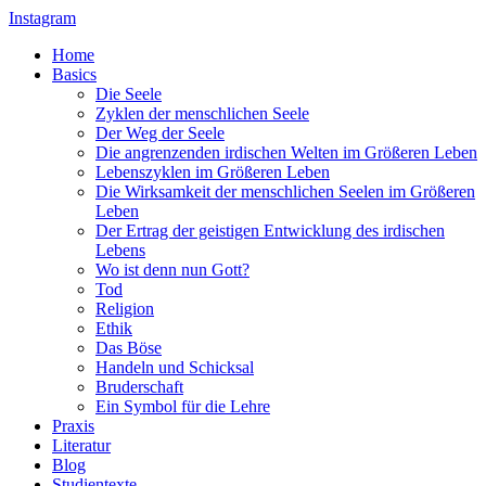
Instagram
Home
Basics
Die Seele
Zyklen der menschlichen Seele
Der Weg der Seele
Die angrenzenden irdischen Welten im Größeren Leben
Lebenszyklen im Größeren Leben
Die Wirksamkeit der menschlichen Seelen im Größeren
Leben
Der Ertrag der geistigen Entwicklung des irdischen
Lebens
Wo ist denn nun Gott?
Tod
Religion
Ethik
Das Böse
Handeln und Schicksal
Bruderschaft
Ein Symbol für die Lehre
Praxis
Literatur
Blog
Studientexte