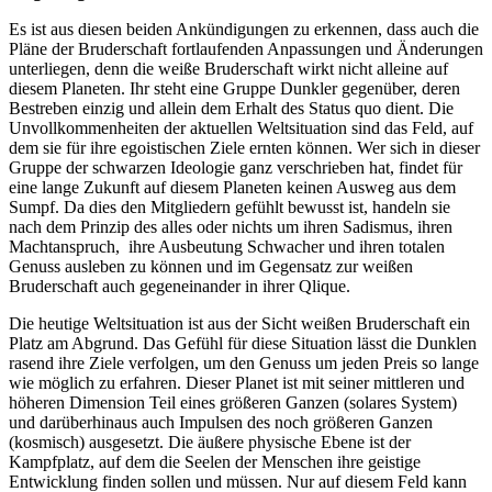
Es ist aus diesen beiden Ankündigungen zu erkennen, dass auch die
Pläne der Bruderschaft fortlaufenden Anpassungen und Änderungen
unterliegen, denn die weiße Bruderschaft wirkt nicht alleine auf
diesem Planeten. Ihr steht eine Gruppe Dunkler gegenüber, deren
Bestreben einzig und allein dem Erhalt des Status quo dient. Die
Unvollkommenheiten der aktuellen Weltsituation sind das Feld, auf
dem sie für ihre egoistischen Ziele ernten können. Wer sich in dieser
Gruppe der schwarzen Ideologie ganz verschrieben hat, findet für
eine lange Zukunft auf diesem Planeten keinen Ausweg aus dem
Sumpf. Da dies den Mitgliedern gefühlt bewusst ist, handeln sie
nach dem Prinzip des alles oder nichts um ihren Sadismus, ihren
Machtanspruch, ihre Ausbeutung Schwacher und ihren totalen
Genuss ausleben zu können und im Gegensatz zur weißen
Bruderschaft auch gegeneinander in ihrer Qlique.
Die heutige Weltsituation ist aus der Sicht weißen Bruderschaft ein
Platz am Abgrund. Das Gefühl für diese Situation lässt die Dunklen
rasend ihre Ziele verfolgen, um den Genuss um jeden Preis so lange
wie möglich zu erfahren. Dieser Planet ist mit seiner mittleren und
höheren Dimension Teil eines größeren Ganzen (solares System)
und darüberhinaus auch Impulsen des noch größeren Ganzen
(kosmisch) ausgesetzt. Die äußere physische Ebene ist der
Kampfplatz, auf dem die Seelen der Menschen ihre geistige
Entwicklung finden sollen und müssen. Nur auf diesem Feld kann