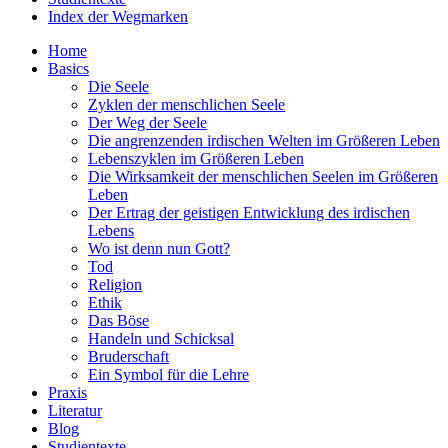
Index der Wegmarken
Home
Basics
Die Seele
Zyklen der menschlichen Seele
Der Weg der Seele
Die angrenzenden irdischen Welten im Größeren Leben
Lebenszyklen im Größeren Leben
Die Wirksamkeit der menschlichen Seelen im Größeren
Leben
Der Ertrag der geistigen Entwicklung des irdischen
Lebens
Wo ist denn nun Gott?
Tod
Religion
Ethik
Das Böse
Handeln und Schicksal
Bruderschaft
Ein Symbol für die Lehre
Praxis
Literatur
Blog
Studientexte