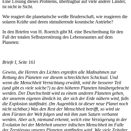
Eine Lösung dieses Problems, übertragbar auf viele andere Länder,
ist nicht in Sicht.
Wie reagiert die planetarische weiße Bruderschaft, wie reagieren die
solaren Kräfte und deren stimulierende kosmische Antriebe?
In den Briefen von H. Roerich gibt M. eine Beschreibung für den
Fall der totalen Selbstzerstörung des Lebensraumes auf dem
Planeten:
Briefe I, Seite 161
Gewiss, die Herren des Lichtes ergreifen alle Maßnahmen zur
Rettung des Planeten vor diesem schrecklichen Schicksal. Und
wenn die Menschheit Ver­nichtung erwählt, wird ihr besserer Teil
(und gibt es viele solche?) zu den höhe­ren Planeten hinübergebracht
werden. Der Durchschnitt wird zu einem anderen Planeten gehen,
der unserem eigenen ähnlich ist, der sich der Erde nä­hern wird, falls
die Explosion stattfindet. (Im Augenblick ist dieser neue Planet noch
nicht sichtbar.) Was den Rest der Menschheit betrifft, so wird sie
dem Für­sten der Welt folgen und mit ihm zum Saturn verbannt
werden. Aber ach, nie­mand erkennt, welch eine Verzögerung in der
Evolution bei der Mehrheit unse­rer irdischen Menschheit im Falle
der Zerstörung unseres Planeten stattfinden wird. Wie viele Zeitalter