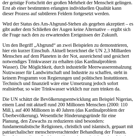
der geistige Fortschritt der großen Mehrheit der Menscheit gelingen.
Erst ab einer bestimmten erlangten individuellen Qualität kann
dieser Prozess auf subtileren Feldern fortgesetzt werden.
Wird der Status des Am-Abgrund-Stehen als gegeben akzeptiert – es
gibt außer dem Schließen der Augen keine Alternative – ergibt sich
die Frage nach den zu erwartenden Ereignissen der Zukunft.
Um den Begriff „Abgrund“ an zwei Beispielen zu demonstrieren,
hier ein kurzer Einschub. Aktuell bezeichnet die UN 2,3 Milliarden
Menschen auf dem Planeten in der Not, ausreichend und gesichert
notwendiges Trinkwasser zu erhalten (das Kardinalproblem
Wasser). Die Möglichkeit, durch industrielle Meerwasserentsalzung
Nutzwasser für Landwirtschaft und Industrie zu schaffen, steht in
keinem Programm von Regierungen und politischen Instutitionen.
Technisch und finanziell wäre eine Umsetzung jedoch sofort
realisierbar, so wäre Trinkwasser wirklich nur zum trinken da.
Die UN schätzt die Bevölkerungsentwicklung am Beispiel Nigerias,
einem Land mit aktuell rund 200 Millionen Menschen (2000: 110
Mill.), auf 400 Millionen in 40 Jahren (das Kardinalproblem der
Überbevölkerung). Wesentliche Hinderungsgründe für eine
Planung, den Zuwachs zu reduzieren sind besonders:
fundamentalistische Religionen, christlich und islamisch, gepaart mit
patriarchalischer menschenverachtender Behandlung der Frauen.