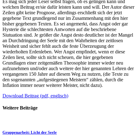
Es mag sich jeder Leser selbst fragen, ob es gelingen kann und
welchen Beitrag er/sie dafür leisten kann und will. Der Autor dieser
Zeilen gibt keine Prognose, allerdings erschließt sich der jetzt
gegebene Text grundlegend nur im Zusammenhang mit den hier
bisher gegebenen Texten. Es sei angemerkt, dass Angst oder gar
Hysterie die schlechtesten Antworten auf die beschriebene
Siutuation sind. Je größer die Angst desto deutlicher ist der Mangel
an Durchdringung der Seele mit den Wahrheiten der zeitlosen
Weisheit und sicher fehlt auch die feste Überzeugung der
wiederholten Erdenleben. Wer Angst empfindet, wenn er diese
Zeilen liest, sollte sich nicht scheuen, die hier gegebenen
Grundlagen einer zeitgemäßen Theosophie immer wieder neu
aufzunehmen und/oder auch weitere der hier genannten Lehren der
vergangenen 150 Jahre auf diesem Weg zu nutzen, (die Texte zu
den sogenannten „aufgestiegenen Meistern“ zählen, durch die
Inflation immer neuer weiterer Meister, nicht dazu).
Download Beitrag (pdf, englisch)
Weitere Beiträge
Gruppenarbeit: Licht der Seele