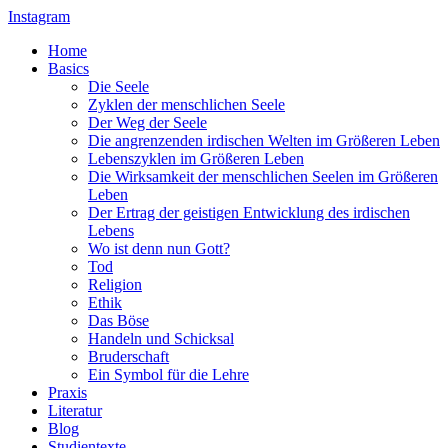
Instagram
Home
Basics
Die Seele
Zyklen der menschlichen Seele
Der Weg der Seele
Die angrenzenden irdischen Welten im Größeren Leben
Lebenszyklen im Größeren Leben
Die Wirksamkeit der menschlichen Seelen im Größeren
Leben
Der Ertrag der geistigen Entwicklung des irdischen
Lebens
Wo ist denn nun Gott?
Tod
Religion
Ethik
Das Böse
Handeln und Schicksal
Bruderschaft
Ein Symbol für die Lehre
Praxis
Literatur
Blog
Studientexte