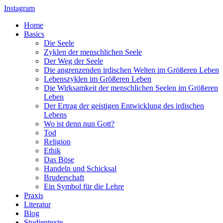
Instagram
Home
Basics
Die Seele
Zyklen der menschlichen Seele
Der Weg der Seele
Die angrenzenden irdischen Welten im Größeren Leben
Lebenszyklen im Größeren Leben
Die Wirksamkeit der menschlichen Seelen im Größeren
Leben
Der Ertrag der geistigen Entwicklung des irdischen
Lebens
Wo ist denn nun Gott?
Tod
Religion
Ethik
Das Böse
Handeln und Schicksal
Bruderschaft
Ein Symbol für die Lehre
Praxis
Literatur
Blog
Studientexte