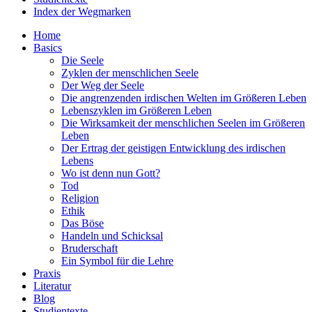
Index der Wegmarken
Home
Basics
Die Seele
Zyklen der menschlichen Seele
Der Weg der Seele
Die angrenzenden irdischen Welten im Größeren Leben
Lebenszyklen im Größeren Leben
Die Wirksamkeit der menschlichen Seelen im Größeren
Leben
Der Ertrag der geistigen Entwicklung des irdischen
Lebens
Wo ist denn nun Gott?
Tod
Religion
Ethik
Das Böse
Handeln und Schicksal
Bruderschaft
Ein Symbol für die Lehre
Praxis
Literatur
Blog
Studientexte