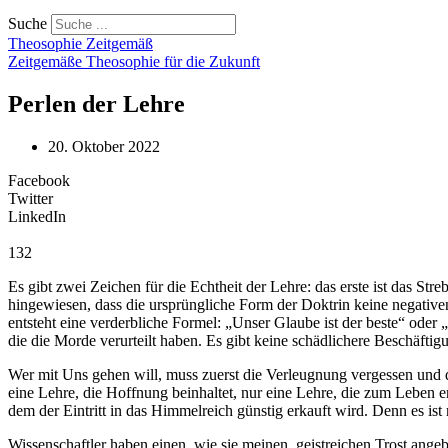
Suche
Theosophie Zeitgemäß
Zeitgemäße Theosophie für die Zukunft
Perlen der Lehre
20. Oktober 2022
Facebook
Twitter
LinkedIn
132
Es gibt zwei Zeichen für die Echtheit der Lehre: das erste ist das S
hingewiesen, dass die ursprüngliche Form der Doktrin keine negative
entsteht eine verderbliche Formel: „Unser Glaube ist der beste“ oder „
die die Morde verurteilt haben. Es gibt keine schädlichere Beschäfti
Wer mit Uns gehen will, muss zuerst die Verleugnung vergessen und
eine Lehre, die Hoffnung beinhaltet, nur eine Lehre, die zum Leben erb
dem der Eintritt in das Himmelreich günstig erkauft wird. Denn es ist
Wissenschaftler haben einen, wie sie meinen, geistreichen Trost ang