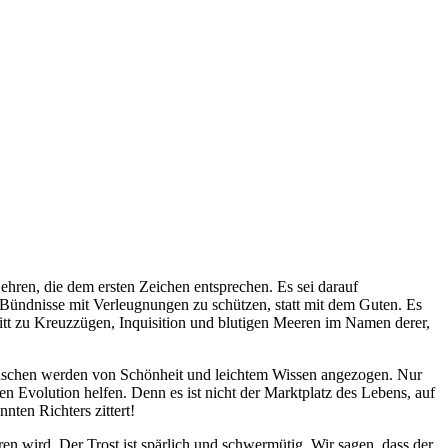
Lehren, die dem ersten Zeichen entsprechen. Es sei darauf
 Bündnisse mit Verleugnungen zu schützen, statt mit dem Guten. Es
chritt zu Kreuzzügen, Inquisition und blutigen Meeren im Namen derer,
enschen werden von Schönheit und leichtem Wissen angezogen. Nur
ren Evolution helfen. Denn es ist nicht der Marktplatz des Lebens, auf
nten Richters zittert!
n wird. Der Trost ist spärlich und schwermütig. Wir sagen, dass der