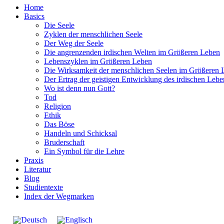
Home
Basics
Die Seele
Zyklen der menschlichen Seele
Der Weg der Seele
Die angrenzenden irdischen Welten im Größeren Leben
Lebenszyklen im Größeren Leben
Die Wirksamkeit der menschlichen Seelen im Größeren 
Der Ertrag der geistigen Entwicklung des irdischen Lebe
Wo ist denn nun Gott?
Tod
Religion
Ethik
Das Böse
Handeln und Schicksal
Bruderschaft
Ein Symbol für die Lehre
Praxis
Literatur
Blog
Studientexte
Index der Wegmarken