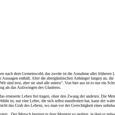
treben nach dem Gemeinwohl; das zweite ist die Annahme aller früheren 
n Aussagen enthält. Aber die abergläubischen Anhänger fangen an, die
Wir sind treu, aber sie sind alle untreu“. Von hier aus ist es nur ein S
gung als das Aufzwingen des Glaubens.
 das erneuerte Leben frei tragen, ohne den Zwang der anderen. Die M
lüht ist, nur eine Lehre, die sich selbst manifestiert hat, kann der wah
 nicht das Grab des Lebens, wo man vor der Gerechtigkeit eines unbekan
eboten: „Der Mensch beginnt in dem Moment zu sterben, in dem er gebore