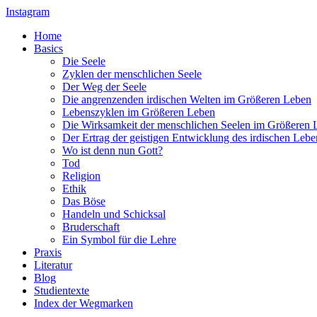
Instagram
Home
Basics
Die Seele
Zyklen der menschlichen Seele
Der Weg der Seele
Die angrenzenden irdischen Welten im Größeren Leben
Lebenszyklen im Größeren Leben
Die Wirksamkeit der menschlichen Seelen im Größeren 
Der Ertrag der geistigen Entwicklung des irdischen Lebe
Wo ist denn nun Gott?
Tod
Religion
Ethik
Das Böse
Handeln und Schicksal
Bruderschaft
Ein Symbol für die Lehre
Praxis
Literatur
Blog
Studientexte
Index der Wegmarken