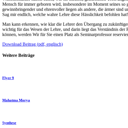
Mensch für immer geboren wird, insbesondere im Moment seines so gen
gewinnbringender und ehrenvoller liegen als andere, die ärmer sind u
Sag mir endlich, welche wahre Lehre diese Hässlichkeit befohlen ha
Man kann erkennen, wie klar die Lehrer den Übergang zu zukünftigen
wichtig für das Wesen der Lehre, und darin liegt das Verständnis der
können, werden Wir für Sie einen Platz als Seminarprofessor reservi
Download Beitrag (pdf, englisch)
Weitere Beiträge
Flyer 9
Mahatma Morya
Synthese