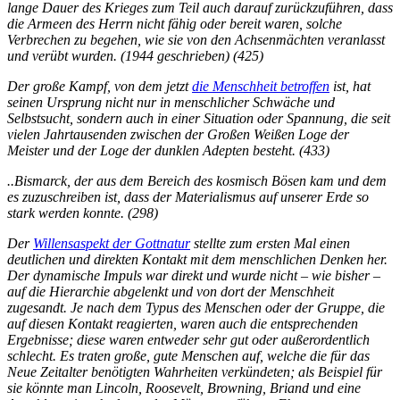
lange Dauer des Krieges zum Teil auch darauf zurückzuführen, dass
die Armeen des Herrn nicht fähig oder bereit waren, solche
Verbrechen zu begehen, wie sie von den Achsenmächten veranlasst
und verübt wurden. (1944 geschrieben) (425)
Der große Kampf, von dem jetzt
die Menschheit betroffen
ist, hat
seinen Ursprung nicht nur in menschlicher Schwäche und
Selbstsucht, sondern auch in einer Situation oder Spannung, die seit
vielen Jahrtausenden zwischen der Großen Weißen Loge der
Meister und der Loge der dunklen Adepten besteht. (433)
..Bismarck, der aus dem Bereich des kosmisch Bösen kam und dem
es zuzuschreiben ist, dass der Materialismus auf unserer Erde so
stark werden konnte. (298)
Der
Willensaspekt der Gottnatur
stellte zum ersten Mal einen
deutlichen und direkten Kontakt mit dem menschlichen Denken her.
Der dynamische Impuls war direkt und wurde nicht – wie bisher –
auf die Hierarchie abgelenkt und von dort der Menschheit
zugesandt. Je nach dem Typus des Menschen oder der Gruppe, die
auf diesen Kontakt reagierten, waren auch die entsprechenden
Ergebnisse; diese waren entweder sehr gut oder außerordentlich
schlecht. Es traten große, gute Menschen auf, welche die für das
Neue Zeitalter benötigten Wahrheiten verkündeten; als Beispiel für
sie könnte man Lincoln, Roosevelt, Browning, Briand und eine