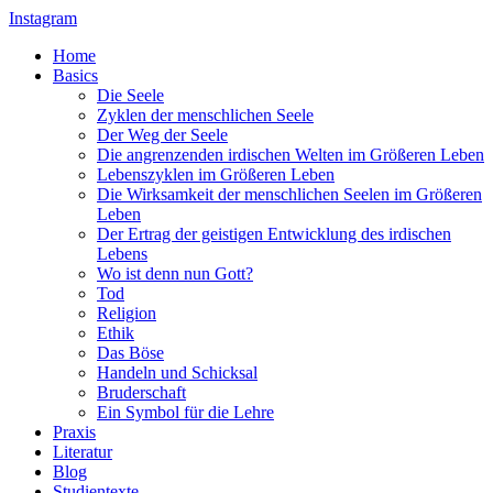
Instagram
Home
Basics
Die Seele
Zyklen der menschlichen Seele
Der Weg der Seele
Die angrenzenden irdischen Welten im Größeren Leben
Lebenszyklen im Größeren Leben
Die Wirksamkeit der menschlichen Seelen im Größeren
Leben
Der Ertrag der geistigen Entwicklung des irdischen
Lebens
Wo ist denn nun Gott?
Tod
Religion
Ethik
Das Böse
Handeln und Schicksal
Bruderschaft
Ein Symbol für die Lehre
Praxis
Literatur
Blog
Studientexte