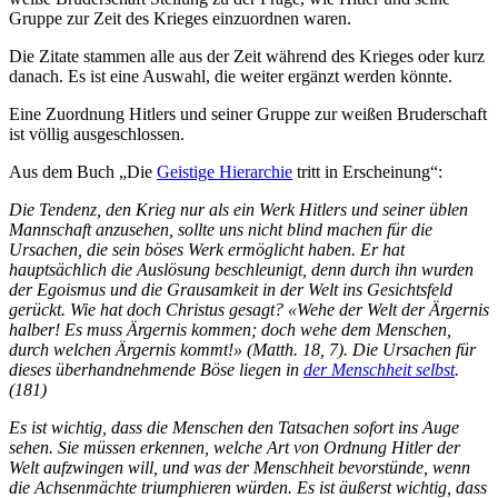
Gruppe zur Zeit des Krieges einzuordnen waren.
Die Zitate stammen alle aus der Zeit während des Krieges oder kurz
danach. Es ist eine Auswahl, die weiter ergänzt werden könnte.
Eine Zuordnung Hitlers und seiner Gruppe zur weißen Bruderschaft
ist völlig ausgeschlossen.
Aus dem Buch „Die
Geistige Hierarchie
tritt in Erscheinung“:
Die Tendenz, den Krieg nur als ein Werk Hitlers und seiner üblen
Mannschaft anzusehen, sollte uns nicht blind machen für die
Ursachen, die sein böses Werk ermöglicht haben. Er hat
hauptsächlich die Auslösung beschleunigt, denn durch ihn wurden
der Egoismus und die Grausamkeit in der Welt ins Gesichtsfeld
gerückt. Wie hat doch Christus gesagt? «Wehe der Welt der Ärgernis
halber! Es muss Ärgernis kommen; doch wehe dem Menschen,
durch welchen Ärgernis kommt!» (Matth. 18, 7). Die Ursachen für
dieses überhandnehmende Böse liegen in
der Menschheit selbst
.
(181)
Es ist wichtig, dass die Menschen den Tatsachen sofort ins Auge
sehen. Sie müssen erkennen, welche Art von Ordnung Hitler der
Welt aufzwingen will, und was der Menschheit bevorstünde, wenn
die Achsenmächte triumphieren würden. Es ist äußerst wichtig, dass