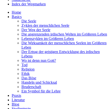
Index der Wegmarken
Home
Basics
Die Seele
Zyklen der menschlichen Seele
Der Weg der Seele
Die angrenzenden irdischen Welten im Größeren Leben
Lebenszyklen im Größeren Leben
Die Wirksamkeit der menschlichen Seelen im Größeren
Leben
Der Ertrag der geistigen Entwicklung des irdischen
Lebens
Wo ist denn nun Gott?
Tod
Religion
Ethik
Das Böse
Handeln und Schicksal
Bruderschaft
Ein Symbol für die Lehre
Praxis
Literatur
Blog
Studientexte