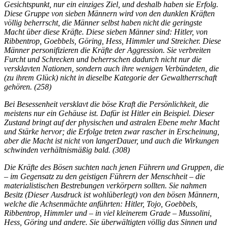
Gesichtspunkt, nur ein einziges Ziel, und deshalb haben sie Erfolg.
Diese Gruppe von sieben Männern wird von den dunklen Kräften
völlig beherrscht, die Männer selbst haben nicht die geringste
Macht über diese Kräfte. Diese sieben Männer sind: Hitler, von
Ribbentrop, Goebbels, Göring, Hess, Himmler und Streicher. Diese
Männer personifizieren die Kräfte der Aggression. Sie verbreiten
Furcht und Schrecken und beherrschen dadurch nicht nur die
versklavten Nationen, sondern auch ihre wenigen Verbündeten, die
(zu ihrem Glück) nicht in dieselbe Kategorie der Gewaltherrschaft
gehören. (258)
Bei Besessenheit versklavt die böse Kraft die Persönlichkeit, die
meistens nur ein Gehäuse ist. Dafür ist Hitler ein Beispiel. Dieser
Zustand bringt auf der physischen und astralen Ebene mehr Macht
und Stärke hervor; die Erfolge treten zwar rascher in Erscheinung,
aber die Macht ist nicht von langerDauer, und auch die Wirkungen
schwinden verhältnismäßig bald. (308)
Die Kräfte des Bösen suchten nach jenen Führern und Gruppen, die
– im Gegensatz zu den geistigen Führern der Menschheit – die
materialistischen Bestrebungen verkörpern sollten. Sie nahmen
Besitz (Dieser Ausdruck ist wohlüberlegt) von den bösen Männern,
welche die Achsenmächte anführten: Hitler, Tojo, Goebbels,
Ribbentrop, Himmler und – in viel kleinerem Grade – Mussolini,
Hess, Göring und andere. Sie überwältigten völlig das Sinnen und