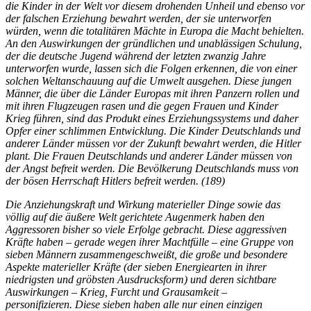
die Kinder in der Welt vor diesem drohenden Unheil und ebenso vor
der falschen Erziehung bewahrt werden, der sie unterworfen
würden, wenn die totalitären Mächte in Europa die Macht behielten.
An den Auswirkungen der gründlichen und unablässigen Schulung,
der die deutsche Jugend während der letzten zwanzig Jahre
unterworfen wurde, lassen sich die Folgen erkennen, die von einer
solchen Weltanschauung auf die Umwelt ausgehen. Diese jungen
Männer, die über die Länder Europas mit ihren Panzern rollen und
mit ihren Flugzeugen rasen und die gegen Frauen und Kinder
Krieg führen, sind das Produkt eines Erziehungssystems und daher
Opfer einer schlimmen Entwicklung. Die Kinder Deutschlands und
anderer Länder müssen vor der Zukunft bewahrt werden, die Hitler
plant. Die Frauen Deutschlands und anderer Länder müssen von
der Angst befreit werden. Die Bevölkerung Deutschlands muss von
der bösen Herrschaft Hitlers befreit werden. (189)
Die Anziehungskraft und Wirkung materieller Dinge sowie das
völlig auf die äußere Welt gerichtete Augenmerk haben den
Aggressoren bisher so viele Erfolge gebracht. Diese aggressiven
Kräfte haben – gerade wegen ihrer Machtfülle – eine Gruppe von
sieben Männern zusammengeschweißt, die große und besondere
Aspekte materieller Kräfte (der sieben Energiearten in ihrer
niedrigsten und gröbsten Ausdrucksform) und deren sichtbare
Auswirkungen – Krieg, Furcht und Grausamkeit –
personifizieren. Diese sieben haben alle nur einen einzigen