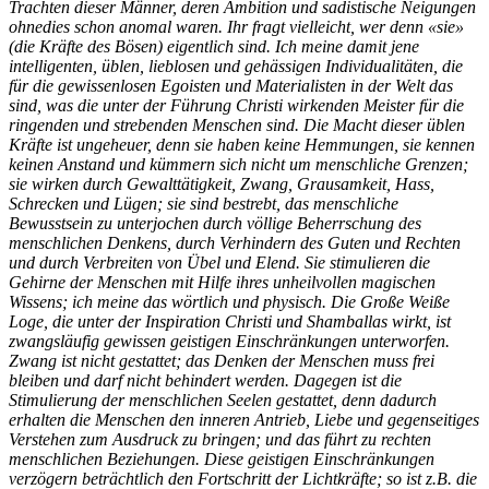
Trachten dieser Männer, deren Ambition und sadistische Neigungen
ohnedies schon anomal waren. Ihr fragt vielleicht, wer denn «sie»
(die Kräfte des Bösen) eigentlich sind. Ich meine damit jene
intelligenten, üblen, lieblosen und gehässigen Individualitäten, die
für die gewissenlosen Egoisten und Materialisten in der Welt das
sind, was die unter der Führung Christi wirkenden Meister für die
ringenden und strebenden Menschen sind. Die Macht dieser üblen
Kräfte ist ungeheuer, denn sie haben keine Hemmungen, sie kennen
keinen Anstand und kümmern sich nicht um menschliche Grenzen;
sie wirken durch Gewalttätigkeit, Zwang, Grausamkeit, Hass,
Schrecken und Lügen; sie sind bestrebt, das menschliche
Bewusstsein zu unterjochen durch völlige Beherrschung des
menschlichen Denkens, durch Verhindern des Guten und Rechten
und durch Verbreiten von Übel und Elend. Sie stimulieren die
Gehirne der Menschen mit Hilfe ihres unheilvollen magischen
Wissens; ich meine das wörtlich und physisch. Die Große Weiße
Loge, die unter der Inspiration Christi und Shamballas wirkt, ist
zwangsläufig gewissen geistigen Einschränkungen unterworfen.
Zwang ist nicht gestattet; das Denken der Menschen muss frei
bleiben und darf nicht behindert werden. Dagegen ist die
Stimulierung der menschlichen Seelen gestattet, denn dadurch
erhalten die Menschen den inneren Antrieb, Liebe und gegenseitiges
Verstehen zum Ausdruck zu bringen; und das führt zu rechten
menschlichen Beziehungen. Diese geistigen Einschränkungen
verzögern beträchtlich den Fortschritt der Lichtkräfte; so ist z.B. die