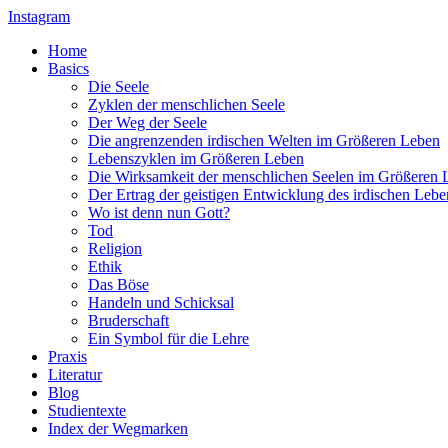
Instagram
Home
Basics
Die Seele
Zyklen der menschlichen Seele
Der Weg der Seele
Die angrenzenden irdischen Welten im Größeren Leben
Lebenszyklen im Größeren Leben
Die Wirksamkeit der menschlichen Seelen im Größeren 
Der Ertrag der geistigen Entwicklung des irdischen Lebe
Wo ist denn nun Gott?
Tod
Religion
Ethik
Das Böse
Handeln und Schicksal
Bruderschaft
Ein Symbol für die Lehre
Praxis
Literatur
Blog
Studientexte
Index der Wegmarken