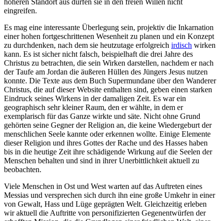
höheren Standort aus dürfen sie in den freien Willen nicht
eingreifen.
Es mag eine interessante Überlegung sein, projektiv die Inkarnation
einer hohen fortgeschrittenen Wesenheit zu planen und ein Konzept
zu durchdenken, nach dem sie heutzutage erfolgreich
irdisch
wirken
kann. Es ist sicher nicht falsch, beispielhaft die drei Jahre des
Christus zu betrachten, die sein Wirken darstellen, nachdem er nach
der Taufe am Jordan die äußeren Hüllen des Jüngers Jesus nutzen
konnte. Die Texte aus dem Buch Supermundane über den Wanderer
Christus, die auf dieser Website enthalten sind, geben einen starken
Eindruck seines Wirkens in der damaligen Zeit. Es war ein
geographisch sehr kleiner Raum, den er wählte, in dem er
exemplarisch für das Ganze wirkte und säte. Nicht ohne Grund
gehörten seine Gegner der Religion an, die keine Wiedergeburt der
menschlichen Seele kannte oder erkennen wollte. Einige Elemente
dieser Religion und ihres Gottes der Rache und des Hasses haben
bis in die heutige Zeit ihre schädigende Wirkung auf die Seelen der
Menschen behalten und sind in ihrer Unerbittlichkeit aktuell zu
beobachten.
Viele Menschen in Ost und West warten auf das Auftreten eines
Messias und versprechen sich durch ihn eine große Umkehr in einer
von Gewalt, Hass und Lüge geprägten Welt. Gleichzeitig erleben
wir aktuell die Auftritte von personifizierten Gegenentwürfen der