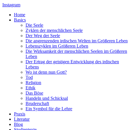
Instagram
Home
Basics
Die Seele
Zyklen der menschlichen Seele
Der Weg der Seele
Die angrenzenden irdischen Welten im Größeren Leben
Lebenszyklen im Größeren Leben
Die Wirksamkeit der menschlichen Seelen im Größeren
Leben
Der Ertrag der geistigen Entwicklung des irdischen
Lebens
Wo ist denn nun Gott?
Tod
Religion
Ethik
Das Böse
Handeln und Schicksal
Bruderschaft
Ein Symbol für die Lehre
Praxis
Literatur
Blog
Studientexte