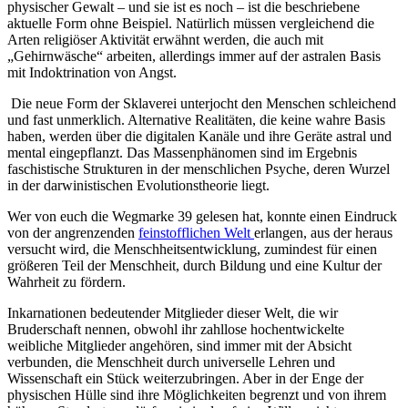
physischer Gewalt – und sie ist es noch – ist die beschriebene
aktuelle Form ohne Beispiel. Natürlich müssen vergleichend die
Arten religiöser Aktivität erwähnt werden, die auch mit
„Gehirnwäsche“ arbeiten, allerdings immer auf der astralen Basis
mit Indoktrination von Angst.
Die neue Form der Sklaverei unterjocht den Menschen schleichend
und fast unmerklich. Alternative Realitäten, die keine wahre Basis
haben, werden über die digitalen Kanäle und ihre Geräte astral und
mental eingepflanzt. Das Massenphänomen sind im Ergebnis
faschistische Strukturen in der menschlichen Psyche, deren Wurzel
in der darwinistischen Evolutionstheorie liegt.
Wer von euch die Wegmarke 39 gelesen hat, konnte einen Eindruck
von der angrenzenden
feinstofflichen Welt
erlangen, aus der heraus
versucht wird, die Menschheitsentwicklung, zumindest für einen
größeren Teil der Menschheit, durch Bildung und eine Kultur der
Wahrheit zu fördern.
Inkarnationen bedeutender Mitglieder dieser Welt, die wir
Bruderschaft nennen, obwohl ihr zahllose hochentwickelte
weibliche Mitglieder angehören, sind immer mit der Absicht
verbunden, die Menschheit durch universelle Lehren und
Wissenschaft ein Stück weiterzubringen. Aber in der Enge der
physischen Hülle sind ihre Möglichkeiten begrenzt und von ihrem