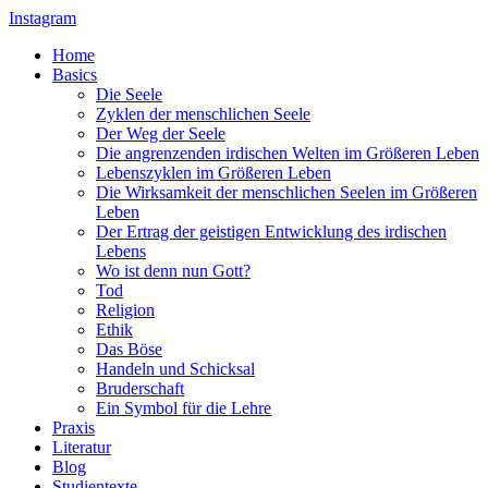
Instagram
Home
Basics
Die Seele
Zyklen der menschlichen Seele
Der Weg der Seele
Die angrenzenden irdischen Welten im Größeren Leben
Lebenszyklen im Größeren Leben
Die Wirksamkeit der menschlichen Seelen im Größeren
Leben
Der Ertrag der geistigen Entwicklung des irdischen
Lebens
Wo ist denn nun Gott?
Tod
Religion
Ethik
Das Böse
Handeln und Schicksal
Bruderschaft
Ein Symbol für die Lehre
Praxis
Literatur
Blog
Studientexte