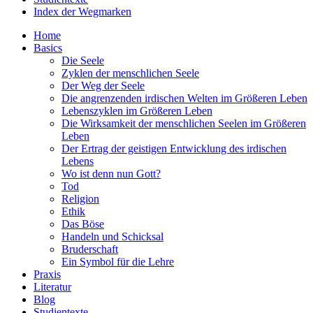
Index der Wegmarken
Home
Basics
Die Seele
Zyklen der menschlichen Seele
Der Weg der Seele
Die angrenzenden irdischen Welten im Größeren Leben
Lebenszyklen im Größeren Leben
Die Wirksamkeit der menschlichen Seelen im Größeren
Leben
Der Ertrag der geistigen Entwicklung des irdischen
Lebens
Wo ist denn nun Gott?
Tod
Religion
Ethik
Das Böse
Handeln und Schicksal
Bruderschaft
Ein Symbol für die Lehre
Praxis
Literatur
Blog
Studientexte