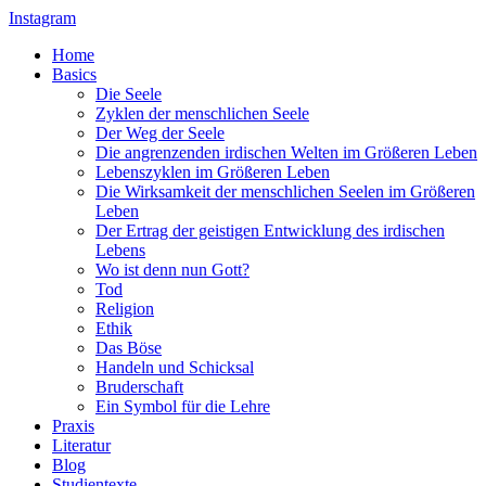
Instagram
Home
Basics
Die Seele
Zyklen der menschlichen Seele
Der Weg der Seele
Die angrenzenden irdischen Welten im Größeren Leben
Lebenszyklen im Größeren Leben
Die Wirksamkeit der menschlichen Seelen im Größeren
Leben
Der Ertrag der geistigen Entwicklung des irdischen
Lebens
Wo ist denn nun Gott?
Tod
Religion
Ethik
Das Böse
Handeln und Schicksal
Bruderschaft
Ein Symbol für die Lehre
Praxis
Literatur
Blog
Studientexte