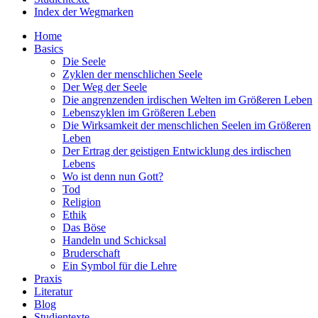
Index der Wegmarken
Home
Basics
Die Seele
Zyklen der menschlichen Seele
Der Weg der Seele
Die angrenzenden irdischen Welten im Größeren Leben
Lebenszyklen im Größeren Leben
Die Wirksamkeit der menschlichen Seelen im Größeren
Leben
Der Ertrag der geistigen Entwicklung des irdischen
Lebens
Wo ist denn nun Gott?
Tod
Religion
Ethik
Das Böse
Handeln und Schicksal
Bruderschaft
Ein Symbol für die Lehre
Praxis
Literatur
Blog
Studientexte