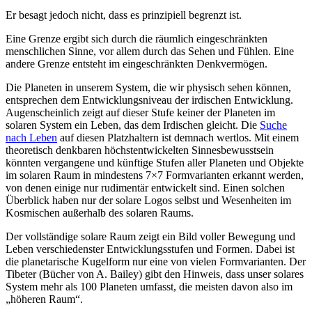
Er besagt jedoch nicht, dass es prinzipiell begrenzt ist.
Eine Grenze ergibt sich durch die räumlich eingeschränkten
menschlichen Sinne, vor allem durch das Sehen und Fühlen. Eine
andere Grenze entsteht im eingeschränkten Denkvermögen.
Die Planeten in unserem System, die wir physisch sehen können,
entsprechen dem Entwicklungsniveau der irdischen Entwicklung.
Augenscheinlich zeigt auf dieser Stufe keiner der Planeten im
solaren System ein Leben, das dem Irdischen gleicht. Die
Suche
nach Leben
auf diesen Platzhaltern ist demnach wertlos. Mit einem
theoretisch denkbaren höchstentwickelten Sinnesbewusstsein
könnten vergangene und künftige Stufen aller Planeten und Objekte
im solaren Raum in mindestens 7×7 Formvarianten erkannt werden,
von denen einige nur rudimentär entwickelt sind. Einen solchen
Überblick haben nur der solare Logos selbst und Wesenheiten im
Kosmischen außerhalb des solaren Raums.
Der vollständige solare Raum zeigt ein Bild voller Bewegung und
Leben verschiedenster Entwicklungsstufen und Formen. Dabei ist
die planetarische Kugelform nur eine von vielen Formvarianten. Der
Tibeter (Bücher von A. Bailey) gibt den Hinweis, dass unser solares
System mehr als 100 Planeten umfasst, die meisten davon also im
„höheren Raum“.