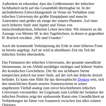
Außerdem ist erkennbar, dass das Größenmuster der irdischen
Sichtbarkeit nicht auf das Gesamtbild übertragbar ist. In der
nächsthöheren Entwicklungsstufe ist Venus im Verhältnis zum
irdischen Universum der größte Hauptplanet und manche
Asteroiden sind größer als einige der solaren Planeten. Auf einer
noch höheren Stufe sind Jupiter und Venus von
menschenähnlichem, höherem Leben bewohnt. Wir erinnern an die
Aussage von Meister M. in den Tagebüchern, in denen er gegenüber
H. Roerich erwähnt: „Wir sind Uraniter.“
Auch die kommende Verkörperung der Erde in einer höheren Form
ist bereits angelegt. Auf sie wird in absehbarer Zeit ein Teil der
irdischen Seelen übersiedeln.
Das Firmament des irdischen Universums, der gesamte unendliche
Sternenraum, ist ein Abbild unzähliger niedriger und höherer Stufen
des kosmischen Geschehens. Die für uns sichtbaren Sterne
entsprechen jedoch nur jener Stufe, auf der sich das Irdische derzeit
befindet. Es kann eine Hilfe für das theosophische
Denken
sein, sich
den tatsächlichen Raum unseres Sonnensystems in seiner
ungeheuren Vielfalt analog zum zuvor beschriebenen irdischen
Universum vorzustellen. Im Gegensatz zum Gefühl der Isolation der
irdischen Position zeigt der umfassende Raum eine Unendlichkeit an
Verbindungen im Sinne von Austausch zwischen fast allen solaren
Objekten.