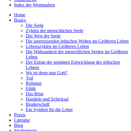
Index der Wegmarken
Home
Basics
Die Seele
Zyklen der menschlichen Seele
Der Weg der Seele
Die angrenzenden irdischen Welten im Größeren Leben
Lebenszyklen im Größeren Leben
Die Wirksamkeit der menschlichen Seelen im Größeren
Leben
Der Ertrag der geistigen Entwicklung des irdischen
Lebens
Wo ist denn nun Gott?
Tod
Religion
Ethik
Das Böse
Handeln und Schicksal
Bruderschaft
Ein Symbol für die Lehre
Praxis
Literatur
Blog
Studientexte