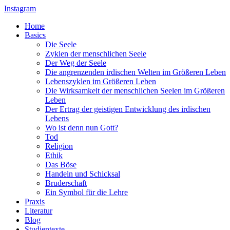
Instagram
Home
Basics
Die Seele
Zyklen der menschlichen Seele
Der Weg der Seele
Die angrenzenden irdischen Welten im Größeren Leben
Lebenszyklen im Größeren Leben
Die Wirksamkeit der menschlichen Seelen im Größeren
Leben
Der Ertrag der geistigen Entwicklung des irdischen
Lebens
Wo ist denn nun Gott?
Tod
Religion
Ethik
Das Böse
Handeln und Schicksal
Bruderschaft
Ein Symbol für die Lehre
Praxis
Literatur
Blog
Studientexte