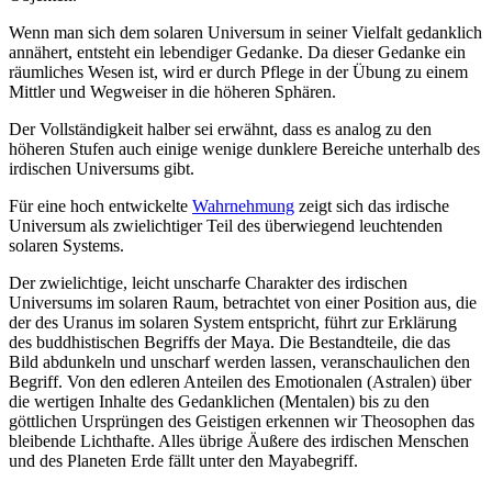
Wenn man sich dem solaren Universum in seiner Vielfalt gedanklich
annähert, entsteht ein lebendiger Gedanke. Da dieser Gedanke ein
räumliches Wesen ist, wird er durch Pflege in der Übung zu einem
Mittler und Wegweiser in die höheren Sphären.
Der Vollständigkeit halber sei erwähnt, dass es analog zu den
höheren Stufen auch einige wenige dunklere Bereiche unterhalb des
irdischen Universums gibt.
Für eine hoch entwickelte
Wahrnehmung
zeigt sich das irdische
Universum als zwielichtiger Teil des überwiegend leuchtenden
solaren Systems.
Der zwielichtige, leicht unscharfe Charakter des irdischen
Universums im solaren Raum, betrachtet von einer Position aus, die
der des Uranus im solaren System entspricht, führt zur Erklärung
des buddhistischen Begriffs der Maya. Die Bestandteile, die das
Bild abdunkeln und unscharf werden lassen, veranschaulichen den
Begriff. Von den edleren Anteilen des Emotionalen (Astralen) über
die wertigen Inhalte des Gedanklichen (Mentalen) bis zu den
göttlichen Ursprüngen des Geistigen erkennen wir Theosophen das
bleibende Lichthafte. Alles übrige Äußere des irdischen Menschen
und des Planeten Erde fällt unter den Mayabegriff.