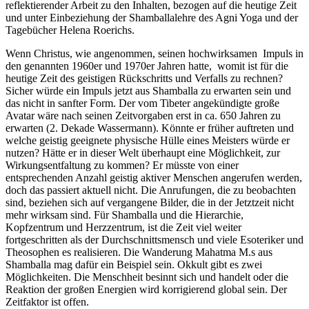
reflektierender Arbeit zu den Inhalten, bezogen auf die heutige Zeit
und unter Einbeziehung der Shamballalehre des Agni Yoga und der
Tagebücher Helena Roerichs.
Wenn Christus, wie angenommen, seinen hochwirksamen Impuls in
den genannten 1960er und 1970er Jahren hatte, womit ist für die
heutige Zeit des geistigen Rückschritts und Verfalls zu rechnen?
Sicher würde ein Impuls jetzt aus Shamballa zu erwarten sein und
das nicht in sanfter Form. Der vom Tibeter angekündigte große
Avatar wäre nach seinen Zeitvorgaben erst in ca. 650 Jahren zu
erwarten (2. Dekade Wassermann). Könnte er früher auftreten und
welche geistig geeignete physische Hülle eines Meisters würde er
nutzen? Hätte er in dieser Welt überhaupt eine Möglichkeit, zur
Wirkungsentfaltung zu kommen? Er müsste von einer
entsprechenden Anzahl geistig aktiver Menschen angerufen werden,
doch das passiert aktuell nicht. Die Anrufungen, die zu beobachten
sind, beziehen sich auf vergangene Bilder, die in der Jetztzeit nicht
mehr wirksam sind. Für Shamballa und die Hierarchie,
Kopfzentrum und Herzzentrum, ist die Zeit viel weiter
fortgeschritten als der Durchschnittsmensch und viele Esoteriker und
Theosophen es realisieren. Die Wanderung Mahatma M.s aus
Shamballa mag dafür ein Beispiel sein. Okkult gibt es zwei
Möglichkeiten. Die Menschheit besinnt sich und handelt oder die
Reaktion der großen Energien wird korrigierend global sein. Der
Zeitfaktor ist offen.