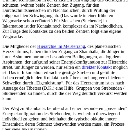
schützen, wehren beide Zentren den Zugang, für den
Durchschnittsmenschen im Nachtodlichen, durch Prüfung der
mitgebrachten Schwingung ab. (Das wurde in einer früheren
Wegmarke schon erläutert.) Für Menschen (Suchende) in
Inkarnation ist der Kontakt noch komplexer als im Nachtodlichen.
Zur Frage des Kontaktes zu den beiden Zentren folgt eine eigene
Wegmarke.
Die Mitglieder der
Hierarchie im Meisterrang
, des planetarischen
Herzzentrums, haben direkten Zugang zu Shamballa, die Jünger in
ihren Ashramen nur unter besonderen Bedingungen, analog dem
Aspiranten, der aufgrund seiner Energiekonfiguration zur Hierarchie
strebt, um Jünger zu werden, nur selten ein
direkter Kontakt
möglich
ist. Das in Inkarnation erbrachte geistige Streben und geführte
Leben ermöglicht den Kontakt nach Überschreitung verschiedener
Schwellen durch „Eigenleistung“. Für das Herzzentrum ist es nach
Aussage des Tibeters (D.K.) eine Hilfe, Gruppen von Strebenden /
Studierenden zu finden, durch die der Weg deutlich verkürzt werden
kann.
Der Weg zu Shamballa, beruhend auf einer besonderen „passenden“
Energiekonfiguration des Strebenden, ist weiterhin überwiegend
individuell zu gehen und beinhaltet die typische okkulte innere
Einsamkeit, deren Schmerz überwunden werden muss, ein Prozess
über viele Inkarnationen.