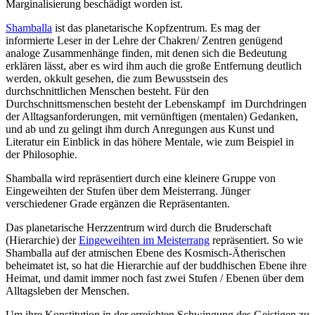
Marginalisierung beschädigt worden ist.
Shamballa
ist das planetarische Kopfzentrum. Es mag der
informierte Leser in der Lehre der Chakren/ Zentren genügend
analoge Zusammenhänge finden, mit denen sich die Bedeutung
erklären lässt, aber es wird ihm auch die große Entfernung deutlich
werden, okkult gesehen, die zum Bewusstsein des
durchschnittlichen Menschen besteht. Für den
Durchschnittsmenschen besteht der Lebenskampf im Durchdringen
der Alltagsanforderungen, mit vernünftigen (mentalen) Gedanken,
und ab und zu gelingt ihm durch Anregungen aus Kunst und
Literatur ein Einblick in das höhere Mentale, wie zum Beispiel in
der Philosophie.
Shamballa wird repräsentiert durch eine kleinere Gruppe von
Eingeweihten der Stufen über dem Meisterrang. Jünger
verschiedener Grade ergänzen die Repräsentanten.
Das planetarische Herzzentrum wird durch die Bruderschaft
(Hierarchie) der
Eingeweihten im Meisterrang
repräsentiert. So wie
Shamballa auf der atmischen Ebene des Kosmisch-Ätherischen
beheimatet ist, so hat die Hierarchie auf der buddhischen Ebene ihre
Heimat, und damit immer noch fast zwei Stufen / Ebenen über dem
Alltagsleben der Menschen.
Um ihre Konstitution in der erreichten Schwingung des Geistigen zu