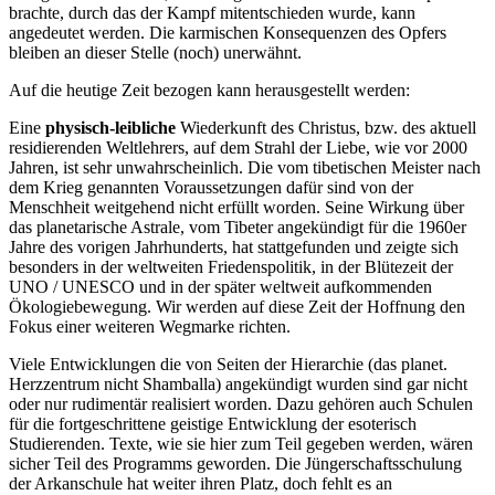
brachte, durch das der Kampf mitentschieden wurde, kann
angedeutet werden. Die karmischen Konsequenzen des Opfers
bleiben an dieser Stelle (noch) unerwähnt.
Auf die heutige Zeit bezogen kann herausgestellt werden:
Eine
physisch-leibliche
Wiederkunft des Christus, bzw. des aktuell
residierenden Weltlehrers, auf dem Strahl der Liebe, wie vor 2000
Jahren, ist sehr unwahrscheinlich. Die vom tibetischen Meister nach
dem Krieg genannten Voraussetzungen dafür sind von der
Menschheit weitgehend nicht erfüllt worden. Seine Wirkung über
das planetarische Astrale, vom Tibeter angekündigt für die 1960er
Jahre des vorigen Jahrhunderts, hat stattgefunden und zeigte sich
besonders in der weltweiten Friedenspolitik, in der Blütezeit der
UNO / UNESCO und in der später weltweit aufkommenden
Ökologiebewegung. Wir werden auf diese Zeit der Hoffnung den
Fokus einer weiteren Wegmarke richten.
Viele Entwicklungen die von Seiten der Hierarchie (das planet.
Herzzentrum nicht Shamballa) angekündigt wurden sind gar nicht
oder nur rudimentär realisiert worden. Dazu gehören auch Schulen
für die fortgeschrittene geistige Entwicklung der esoterisch
Studierenden. Texte, wie sie hier zum Teil gegeben werden, wären
sicher Teil des Programms geworden. Die Jüngerschaftsschulung
der Arkanschule hat weiter ihren Platz, doch fehlt es an