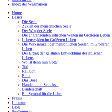
Index der Wegmarken
Home
Basics
Die Seele
Zyklen der menschlichen Seele
Der Weg der Seele
Die angrenzenden irdischen Welten im Größeren Leben
Lebenszyklen im Größeren Leben
Die Wirksamkeit der menschlichen Seelen im Größeren
Leben
Der Ertrag der geistigen Entwicklung des irdischen
Lebens
Wo ist denn nun Gott?
Tod
Religion
Ethik
Das Böse
Handeln und Schicksal
Bruderschaft
Ein Symbol für die Lehre
Praxis
Literatur
Blog
Studientexte