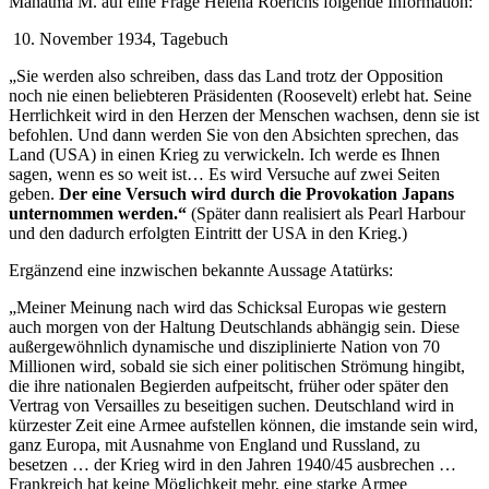
Mahatma M. auf eine Frage Helena Roerichs folgende Information:
10. November 1934, Tagebuch
„Sie werden also schreiben, dass das Land trotz der Opposition
noch nie einen beliebteren Präsidenten (Roosevelt) erlebt hat. Seine
Herrlichkeit wird in den Herzen der Menschen wachsen, denn sie ist
befohlen. Und dann werden Sie von den Absichten sprechen, das
Land (USA) in einen Krieg zu verwickeln. Ich werde es Ihnen
sagen, wenn es so weit ist… Es wird Versuche auf zwei Seiten
geben.
Der eine Versuch wird durch die Provokation Japans
unternommen werden.“
(Später dann realisiert als Pearl Harbour
und den dadurch erfolgten Eintritt der USA in den Krieg.)
Ergänzend eine inzwischen bekannte Aussage Atatürks:
„Meiner Meinung nach wird das Schicksal Europas wie gestern
auch morgen von der Haltung Deutschlands abhängig sein. Diese
außergewöhnlich dynamische und disziplinierte Nation von 70
Millionen wird, sobald sie sich einer politischen Strömung hingibt,
die ihre nationalen Begierden aufpeitscht, früher oder später den
Vertrag von Versailles zu beseitigen suchen. Deutschland wird in
kürzester Zeit eine Armee aufstellen können, die imstande sein wird,
ganz Europa, mit Ausnahme von England und Russland, zu
besetzen … der Krieg wird in den Jahren 1940/45 ausbrechen …
Frankreich hat keine Möglichkeit mehr, eine starke Armee