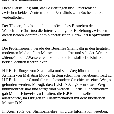
Diese Darstellung hilft, die Beziehungen und Unterschiede
zwischen beiden Zentren und ihr Verhältnis zum Suchenden zu
verdeutlichen.
Der Tibeter gibt als aktuell hauptsächliches Bestreben des
Weltlehrers (Christus) die Intensivierung der Beziehung zwischen
diesen beiden Zentren (dem planetarischen Herz- und Kopfzentrum)
an.
Die Profanisierung gerade des Begriffes Shamballa in den heutigen
modernen Medien führt Menschen in die Irre und schadet. Weder
„Steine“ noch „Wässerchen“ können die feinstoffliche Kluft zu
beiden Zentren überbrücken.
H.P.B. ist Jünger von Shamballa und sein Weg führte durch den
Ashram von Mahatma Morya. In dem schon hier gegebenen Text zu
H.P.B. kann der Grund für eine besondere Geschichte seines Weges
gefunden werden. M. sagt, dass H.P.B.‘s Aufgabe und sein Weg
unumkehrbar sind und fortgeführt werden. Für die „Geheimlehre“
gab M. nur Hinweise zu Inhalten, die H.P.B. dann selbst
ausarbeitete, im Übrigen in Zusammenarbeit mit dem tibetischen
Meister D.K.
Im Agni Yoga, der Shamballalehre, wird die Information gegeben,