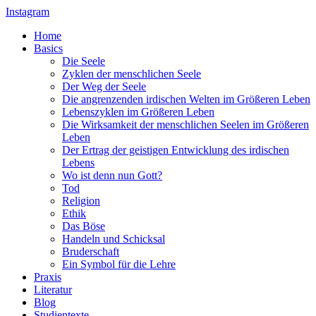
Instagram
Home
Basics
Die Seele
Zyklen der menschlichen Seele
Der Weg der Seele
Die angrenzenden irdischen Welten im Größeren Leben
Lebenszyklen im Größeren Leben
Die Wirksamkeit der menschlichen Seelen im Größeren
Leben
Der Ertrag der geistigen Entwicklung des irdischen
Lebens
Wo ist denn nun Gott?
Tod
Religion
Ethik
Das Böse
Handeln und Schicksal
Bruderschaft
Ein Symbol für die Lehre
Praxis
Literatur
Blog
Studientexte