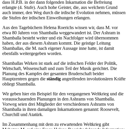
dass H.P.B. in der dann folgenden Inkarnation die Befreiung
erlangte (4. Stufe). Auch hohe Geister, die, aus welchem Grund
auch immer, den Weg durch die irdische Evolution nehmen, müssen
die Stufen der irdischen Einweihungen erlangen.
Aus den Tagebüchern Helena Roerichs wissen wir, dass M. vor
etwa 80 Jahren von Shamballa weggewandert ist. Der Ashram in
Shamballa besteht weiter und ein Nachfolger wird übernommen
haben, der aus diesem Ashram kommt. Die geistige Leitung
Shamballas, die M. nach eigener Aussage inne hatte, ist damit
ebenfalls weitergegeben worden.
Shamballas Wirken ist stark auf die irdischen Felder der Politik,
Wirtschaft, Wissenschaft und zum Teil der Musik gerichtet. Die
Planung des Kampfes der gesamten Bruderschaft beider
Hauptzentren gegen die
ständig
angreifenden involutionären Kräfte
obliegt Shamballa.
Wir geben hier ein Beispiel für den vergangenen Weltkrieg und die
vorausschauenden Planungen in den Ashrams von Shamballa.
Vorweg seien drei Mitglieder der verschiedenen Ashrams von
Shamballa in ihren damaligen Inkarnationen genannt: Roosevelt,
Churchill und Atatürk.
Im Zusammenhang mit dem zu erwartenden Weltkrieg gibt