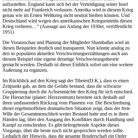
aufzustellen. England kann sich bei der Verteidigung seiner Insel
nicht mehr auf Frankreich verlassen. Amerika wird in diesem Krieg
genau wie im Ersten Weltkrieg nicht neutral bleiben können. Und
Deutschland wird wegen des amerikanischen Kriegseintritts diesen
Krieg verlieren…“ (Aussage aus Anfang der 1930er, veröffentlicht
1951)
Die Vorausschau und Planung der Mitglieder Shamballas wird an
diesen Beispielen deutlich und transparent. Nun könnte analog zu
den so populären aktuellen Verschwörungserzählungen auch aus
diesem Beispiel eine eigene derartige Verschwörungstheorie
gemacht werden. Deshalb ist dieser Einblick sofort um eine weitere
Äußerung zu ergänzen.
Im Rückblick auf den Krieg sagt der Tibeter(D.K.), dass es einen
Zeitpunkt gab, an dem die Gefahr bestand, dass die schwarze
Gruppierung durch die Achsenmächte den Krieg für sich entschied.
Die Hierarchie (planet. Herzzentrum) bereitete sich deshalb auf
ihren umfassenden Rückzug vom Planeten vor. Die Beschreibung
dieser ergebnisoffenen dramatischen Situation zeigt, dass der freie
Wille der Gesamtmenschheit weiter Bestand hatte und es in ihren
Händen lag, über den Ausgang des Konfliktes durch Handlung und
Kampf zu entscheiden. Es gibt tiefergehende Aspekte dieses
Vorgangs, über die heute noch nicht gesprochen werden sollte.
Lediglich der Hinweis, dass die gesamte Bruderschaft ein Opfer