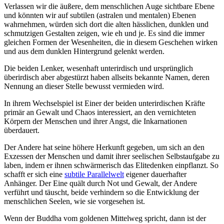
Verlassen wir die äußere, dem menschlichen Auge sichtbare Ebene
und könnten wir auf subtilen (astralen und mentalen) Ebenen
wahrnehmen, würden sich dort die alten hässlichen, dunklen und
schmutzigen Gestalten zeigen, wie eh und je. Es sind die immer
gleichen Formen der Wesenheiten, die in diesem Geschehen wirken
und aus dem dunklen Hintergrund gelenkt werden.
Die beiden Lenker, wesenhaft unterirdisch und ursprünglich
überirdisch aber abgestürzt haben allseits bekannte Namen, deren
Nennung an dieser Stelle bewusst vermieden wird.
In ihrem Wechselspiel ist Einer der beiden unterirdischen Kräfte
primär an Gewalt und Chaos interessiert, an den vernichteten
Körpern der Menschen und ihrer Angst, die Inkarnationen
überdauert.
Der Andere hat seine höhere Herkunft gegeben, um sich an den
Exzessen der Menschen und damit ihrer seelischen Selbstaufgabe zu
laben, indem er ihnen schwärmerisch das Elitedenken einpflanzt. So
schafft er sich eine
subtile Parallelwelt
eigener dauerhafter
Anhänger. Der Eine quält durch Not und Gewalt, der Andere
verführt und täuscht, beide verhindern so die Entwicklung der
menschlichen Seelen, wie sie vorgesehen ist.
Wenn der Buddha vom goldenen Mittelweg spricht, dann ist der