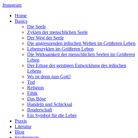
Instagram
Home
Basics
Die Seele
Zyklen der menschlichen Seele
Der Weg der Seele
Die angrenzenden irdischen Welten im Größeren Leben
Lebenszyklen im Größeren Leben
Die Wirksamkeit der menschlichen Seelen im Größeren
Leben
Der Ertrag der geistigen Entwicklung des irdischen
Lebens
Wo ist denn nun Gott?
Tod
Religion
Ethik
Das Böse
Handeln und Schicksal
Bruderschaft
Ein Symbol für die Lehre
Praxis
Literatur
Blog
Studientexte